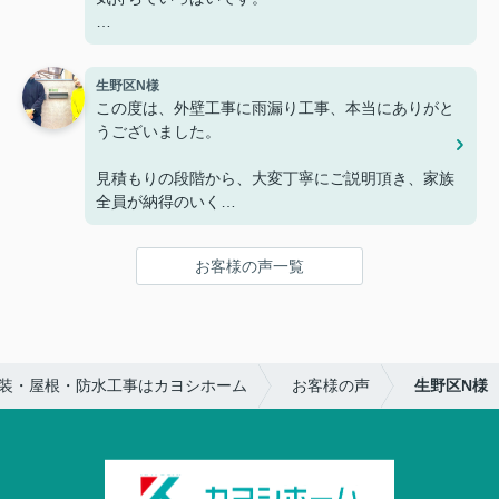
特に工事に着工するまでの日程がこちらの考えよ
り、速く早急に
生野区N様
この度は、外壁工事に雨漏り工事、本当にありがと
対応して頂いた」ことには感謝しております。
うございました。
仕上がりについても丁寧に綺麗に施工して頂いたの
見積もりの段階から、大変丁寧にご説明頂き、家族
で満足しております。
全員が納得のいく
形で工事を進めて頂く事ができ、嬉しく思っていま
お客様の声一覧
す。
家の外観は見違えるほど変わり、雨漏りも止まって
います。
装・屋根・防水工事はカヨシホーム
お客様の声
生野区N様
何よりスタッフの皆様がご親切に対応して下さり、
工事期間中も快適な
生活を送ることができ、感謝の気持ちでいっぱいで
す。