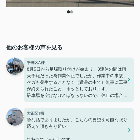
他のお客様の声を見る
平野区A様
8月5日から足場取り付けが始まり、3連休の間は雨
天予報だった為作業休止でしたが、作業中の事故、
ケガも発生することなく（猛暑の中で）無事に工事
が終えられたこと、ホッとしております。
駐車場を空けなければならないので、休止の場合は
連絡を頂くように、こちらから依頼する形にはなり
ましたが作業に関しては猛暑続きの中でも、丁寧に
大正区T様
細かなところまで行き届いた温かい配慮に驚きとと
急な話でありましたが、こちらの要望を可能な限り
もに感謝しております。
応えて頂き有り難い
本当にお疲れ様でした。
今後とも、宜しくお願い致します。
気持ちでいっぱいです。