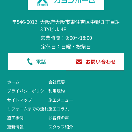
カヨシホーム様にお願いして本当に良かったです。
家族や友人にも、機会があれば是非紹介させてくだ
〒546-0012
大阪府大阪市東住吉区中野３丁目3-
さい。
3 TYビル 4F
営業時間：9:00～18:00
今後とも、よろしくお願いいたします。
定休日：日曜・祝祭日
ありがとうございました。
電話
お問い合わせ
ホーム
会社概要
プライバシーポリシー
利用規約
サイトマップ
施工メニュー
リフォームまでの流れ
施工コラム
施工事例
お客様の声
更新情報
スタッフ紹介