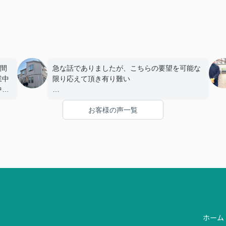
の間
急な話でありましたが、こちらの要望を可能な
業中
限り応えて頂き有り難い
中
して
気持ちでいっぱいです。
お客様の声一覧
の場
特に工事に着工するまでの日程がこちらの考え
る形
より、速く早急に
の中
温か
対応して頂いた」ことには感謝しております。
仕上がりについても丁寧に綺麗に施工して頂い
たので満足しております。
ホーム