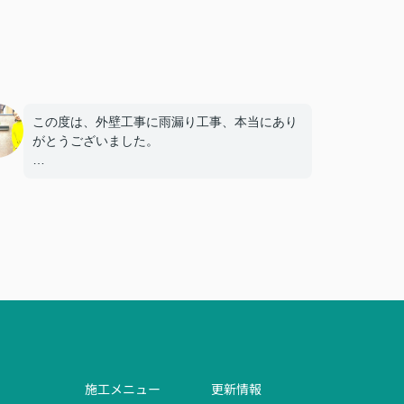
この度は、外壁工事に雨漏り工事、本当にあり
がとうございました。
見積もりの段階から、大変丁寧にご説明頂き、
家族全員が納得のいく
形で工事を進めて頂く事ができ、嬉しく思って
います。
家の外観は見違えるほど変わり、雨漏りも止ま
っています。
何よりスタッフの皆様がご親切に対応して下さ
り、工事期間中も快適な
施工メニュー
更新情報