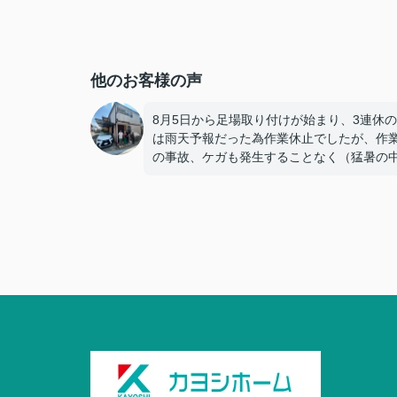
他のお客様の声
8月5日から足場取り付けが始まり、3連休
は雨天予報だった為作業休止でしたが、作
の事故、ケガも発生することなく（猛暑の
で）無事に工事が終えられたこと、ホッと
おります。
駐車場を空けなければならないので、休止
合は連絡を頂くように、こちらから依頼す
にはなりましたが作業に関しては猛暑続き
でも、丁寧に細かなところまで行き届いた
い配慮に驚きとともに感謝しております。
本当にお疲れ様でした。
今後とも、宜しくお願い致します。