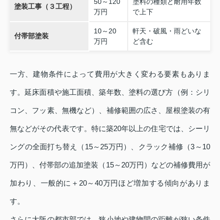
50～120
塗料の種類と耐用年数
塗装工事（３工程）
万円
で上下
10～20
軒天・破風・雨どいな
付帯部塗装
万円
ど含む
一方、建物条件によって費用が大きく変わる要素もありま
す。延床面積や施工面積、築年数、塗料の選び方（例：シリ
コン、フッ素、無機など）、補修範囲の広さ、屋根塗装の有
無などがその代表です。特に築20年以上の住宅では、シーリ
ングの全面打ち替え（15～25万円）、クラック補修（3～10
万円）、付帯部の追加塗装（15～20万円）などの補修費用が
加わり、一般的に＋20～40万円ほど増加する傾向がありま
す。
さらに大阪の都市部では、狭小地や建物間の距離が狭い条件