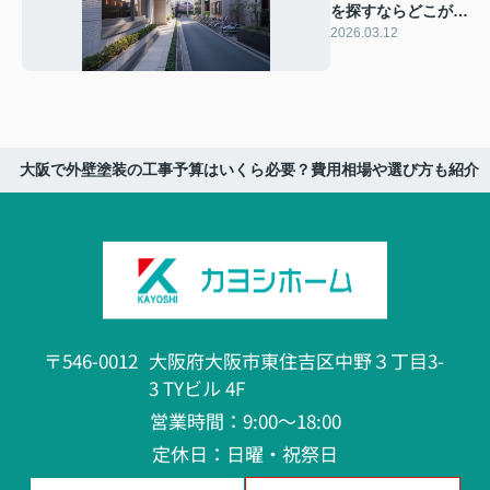
を探すならどこがお
すすめ？業者選びの
2026.03.12
コツと大阪の最新情
報をご紹介
大阪で外壁塗装の工事予算はいくら必要？費用相場や選び方も紹介
〒546-0012
大阪府大阪市東住吉区中野３丁目3-
3 TYビル 4F
営業時間：9:00～18:00
定休日：日曜・祝祭日