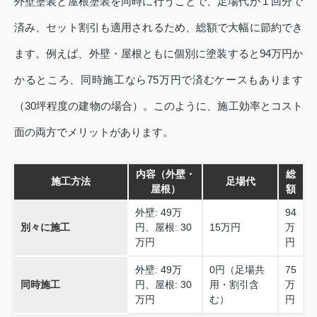
外壁塗装と屋根塗装を同時に行うことで、足場代が１回分で
済み、セット割引も適用されるため、総額で大幅に節約でき
ます。例えば、外壁・屋根ともに個別に塗装すると94万円か
かるところ、同時施工なら75万円で済むケースもあります
（30坪程度の建物の場合）。このように、施工効率とコスト
面の両方でメリットがあります。
内容（外壁・
総
施工方法
足場代
屋根）
額
外壁: 49万
94
別々に施工
円、屋根: 30
15万円
万
万円
円
外壁: 49万
0円（足場共
75
同時施工
円、屋根: 30
用・割引含
万
万円
む）
円