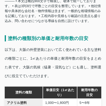
——— • 本文は概ね900文字で構成し、敬体で統一しておりま
す。 • 表は3列3行で坪数ごとの目安を整理しています。 • 他社情
報や具体的な会社名・物件情報は含まず、一般的な相場情報のみ
を記載しております。 • 工程内容や見積もり確認の注意点も盛り
込み、問い合わせにつながる導線を自然に設けています。
塗料の種類別の単価と耐用年数の目安
以下は、大阪の外壁塗装において広く使われている主な塗料
の種類ごとに、1㎡あたりの単価と耐用年数の目安をまとめ
た表です。大阪の気候（猛暑・湿気など）にも適し、塗料選
びに役立てていただけます。
単価目安（1㎡あた
耐用年数の
塗料の種類
り）
目安
アクリル塗料
1,000〜1,800円
5〜8年