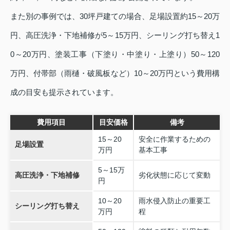
また別の事例では、30坪戸建ての場合、足場設置約15～20万
円、高圧洗浄・下地補修が5～15万円、シーリング打ち替え1
0～20万円、塗装工事（下塗り・中塗り・上塗り）50～120
万円、付帯部（雨樋・破風板など）10～20万円という費用構
成の目安も提示されています。
費用項目
目安価格
備考
15～20
安全に作業するための
足場設置
万円
基本工事
5～15万
高圧洗浄・下地補修
劣化状態に応じて変動
円
10～20
雨水侵入防止の重要工
シーリング打ち替え
万円
程